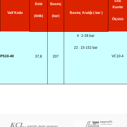
SAE
Debi
Basınç
Kavite
Valf Kodu
Basınç Aralığı ( bar )
(lt/dk)
(bar)
Ölçüsü
4 : 2-28 bar
22 : 15-152 bar
PS10-40
VC10-4
37,8
207