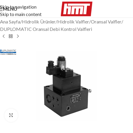
Skip to navigation
MENÜ
Skip to main content
Ana Sayfa
/
Hidrolik Ürünler
/
Hidrolik Valfler
/
Oransal Valfler
/
DUPLOMATIC Oransal Debi Kontrol Valfleri
Büyütmek için tıklayın