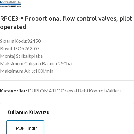
RPCE3-* Proportional flow control valves, pilot
operated
Sipariş Kodu:82450
Boyut:ISO6263-07
Montaj Stili:alt plaka
Maksimum Çalışma Basıncı:250bar
Maksimum Akış:100l/min
Kategoriler:
DUPLOMATIC Oransal Debi Kontrol Valfleri
Kullanım Kılavuzu
PDF’i İndir