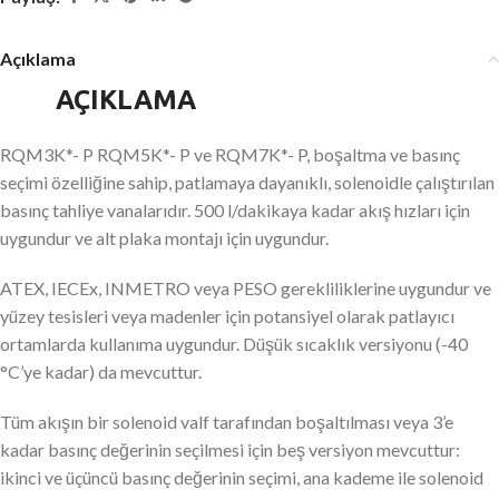
Açıklama
AÇIKLAMA
RQM3K*- P RQM5K*- P ve RQM7K*- P, boşaltma ve basınç
seçimi özelliğine sahip, patlamaya dayanıklı, solenoidle çalıştırılan
basınç tahliye vanalarıdır. 500 l/dakikaya kadar akış hızları için
uygundur ve alt plaka montajı için uygundur.
ATEX, IECEx, INMETRO veya PESO gerekliliklerine uygundur ve
yüzey tesisleri veya madenler için potansiyel olarak patlayıcı
ortamlarda kullanıma uygundur. Düşük sıcaklık versiyonu (-40
°C’ye kadar) da mevcuttur.
Tüm akışın bir solenoid valf tarafından boşaltılması veya 3’e
kadar basınç değerinin seçilmesi için beş versiyon mevcuttur:
ikinci ve üçüncü basınç değerinin seçimi, ana kademe ile solenoid