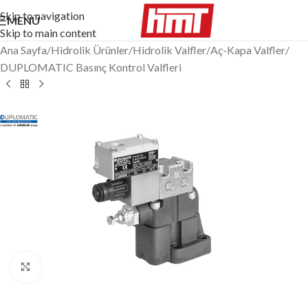
Skip to navigation
MENÜ
Skip to main content
Ana Sayfa
/
Hidrolik Ürünler
/
Hidrolik Valfler
/
Aç-Kapa Valfler
/
DUPLOMATIC Basınç Kontrol Valfleri
Büyütmek için tıklayın