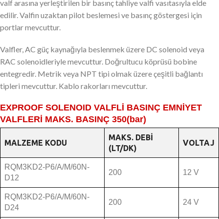
valf arasına yerleştirilen bir basınç tahliye valfi vasıtasıyla elde
edilir. Valfin uzaktan pilot beslemesi ve basınç göstergesi için
portlar mevcuttur.
Valfler, AC güç kaynağıyla beslenmek üzere DC solenoid veya
RAC solenoidleriyle mevcuttur. Doğrultucu köprüsü bobine
entegredir. Metrik veya NPT tipi olmak üzere çeşitli bağlantı
tipleri mevcuttur. Kablo rakorları mevcuttur.
EXPROOF SOLENOID VALFLİ BASINÇ EMNİYET
VALFLERİ MAKS. BASINÇ 350(bar)
MAKS. DEBI
MALZEME KODU
VOLTAJ
(LT/DK)
RQM3KD2-P6/A/M/60N-
200
12 V
D12
RQM3KD2-P6/A/M/60N-
200
24 V
D24