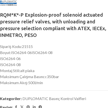
RQM*K*-P Explosion-proof solenoid actuated
pressure relief valves, with unloading and
pressure selection compliant with ATEX, IECEx,
INMETRO, PESO
Sipariş Kodu:21515
Boyut:ISO6264-06ISO6264-08
ISO6264-06
ISO6264-08
Montaj Stili:alt plaka
Maksimum Çalışma Basıncı:350bar
Maksimum Akış:500l/min
Kategoriler:
DUPLOMATIC Basınç Kontrol Valfleri
Paylaş: