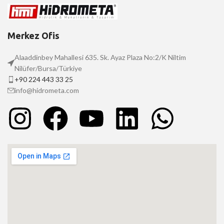
Merkez Ofis
Alaaddinbey Mahallesi 635. Sk. Ayaz Plaza No:2/K Niltim
Nilüfer/Bursa/Türkiye
+90 224 443 33 25
info@hidrometa.com