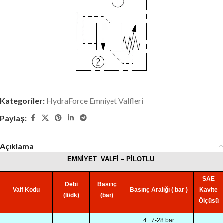
Kategoriler:
HydraForce Emniyet Valfleri
Paylaş:
Açıklama
EMNİYET
VALFİ – PİLOTLU
SAE
Debi
Basınç
Valf Kodu
Basınç Aralığı ( bar )
Kavite
(lt/dk)
(bar)
Ölçüsü
4 : 7-28 bar