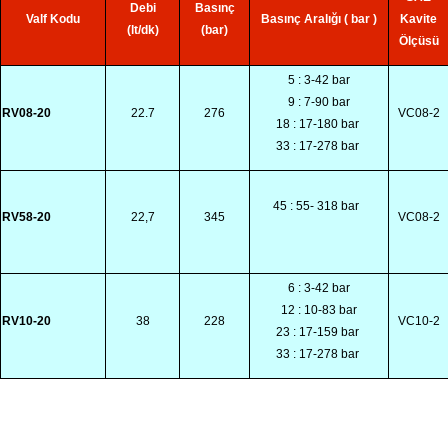
Debi
Basınç
Valf Kodu
Basınç Aralığı ( bar )
Kavite
(lt/dk)
(bar)
Ölçüsü
5 : 3-42 bar
9 : 7-90 bar
RV08-20
22.7
276
VC08-2
18 : 17-180 bar
33 : 17-278 bar
45 : 55- 318 bar
RV58-20
22,7
345
VC08-2
6 : 3-42 bar
12 : 10-83 bar
RV10-20
38
228
VC10-2
23 : 17-159 bar
33 : 17-278 bar