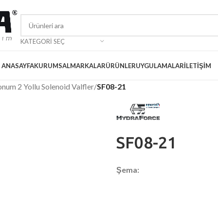
KATEGORI SEÇ
ANASAYFA
KURUMSAL
MARKALAR
ÜRÜNLER
UYGULAMALAR
İLETIŞIM
num 2 Yollu Solenoid Valfler
/
SF08-21
SF08-21
Şema: