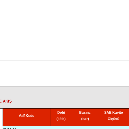
E AKIŞ
Debi
Basınç
SAE Kavite
Valf Kodu
(lt/dk)
(bar)
Ölçüsü