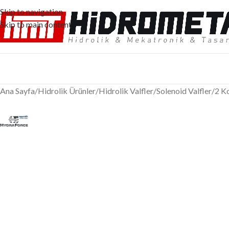
Skip to navigation
Skip to main content
Ana Sayfa
/
Hidrolik Ürünler
/
Hidrolik Valfler
/
Solenoid Valfler
/
2 Ko