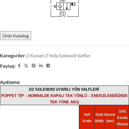
Ürün Katalog
Kategoriler:
2 Konum 2 Yollu Solenoid Valfler
Paylaş:
Açıklama
2/2 SOLENOID UYARILI YÖN VALFLERİ
POPPET TİP – NORMALDE KAPALI TEK YÖNLÜ – ENERJİLENDİĞİNDE
TEK YÖNE AKIŞ
SAE
Valf
Debi
Basınç
Kavite
Kodu
(lt/dk)
(bar)
Ölçüsü