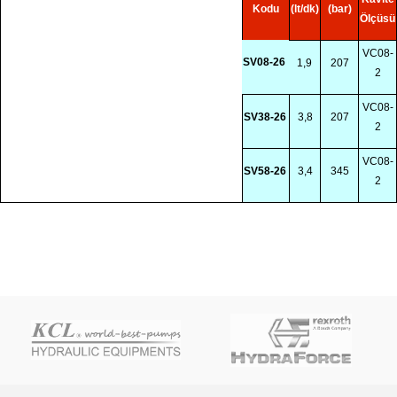
Kodu
(lt/dk)
(bar)
Ölçüsü
VC08-
SV08-26
1,9
207
2
VC08-
SV38-26
3,8
207
2
VC08-
SV58-26
3,4
345
2