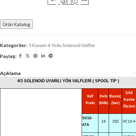
Ürün Katalog
Kategoriler:
3 Konum 4 Yollu Solenoid Valfler
Paylaş:
Açıklama
4/3 SOLENOID UYARILI YÖN VALFLERİ ( SPOOL TİP )
SAE
Valf
Debi
Basınç
Kavite
Kodu
(lt/dk)
(bar)
Ölçüsü
SV10-
19
250
VC10-4
47A