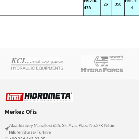
HSV10-
HVC10-
26
350
47A
4
Merkez Ofis
Alaaddinbey Mahallesi 635. Sk. Ayaz Plaza No:2/K Niltim
Nilüfer/Bursa/Türkiye
+90 224 443 33 25