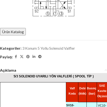
Ürün Katalog
Kategoriler:
3 Konum 5 Yollu Solenoid Valfler
Paylaş:
Açıklama
5/3 SOLENOID UYARILI YÖN VALFLERİ ( SPOOL TİP )
SAE
Valf
Debi
Basınç
Kavite
Kodu
(lt/dk)
(bar)
Ölçüsü
SV10-
VC10-