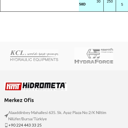
30
250
58D
5
Merkez Ofis
Alaaddinbey Mahallesi 635. Sk. Ayaz Plaza No:2/K Niltim
Nilüfer/Bursa/Türkiye
+90 224 443 33 25