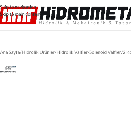
Skip to navigation
Skip to main content
Ana Sayfa
/
Hidrolik Ürünler
/
Hidrolik Valfler
/
Solenoid Valfler
/
2 Ko