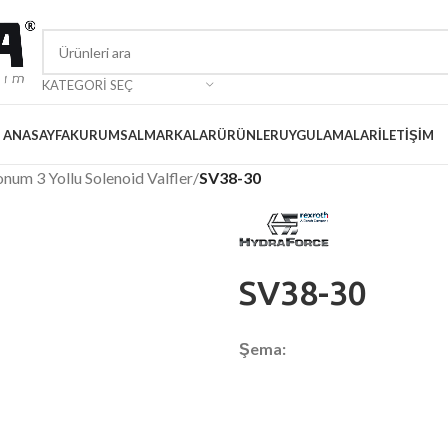
KATEGORI SEÇ
ANASAYFA
KURUMSAL
MARKALAR
ÜRÜNLER
UYGULAMALAR
İLETIŞIM
num 3 Yollu Solenoid Valfler
/
SV38-30
SV38-30
Şema: