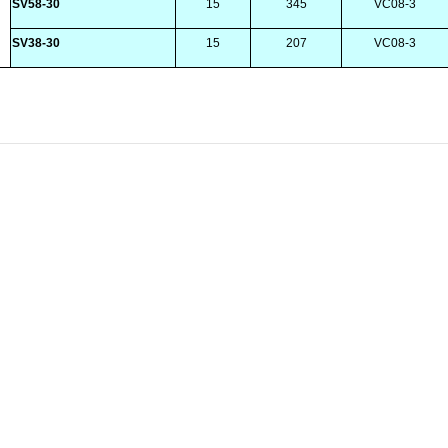
SV58-30
15
345
VC08-3
SV38-30
15
207
VC08-3