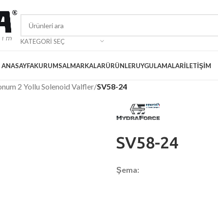
KATEGORI SEÇ
ANASAYFA
KURUMSAL
MARKALAR
ÜRÜNLER
UYGULAMALAR
İLETIŞIM
num 2 Yollu Solenoid Valfler
/
SV58-24
SV58-24
Şema: