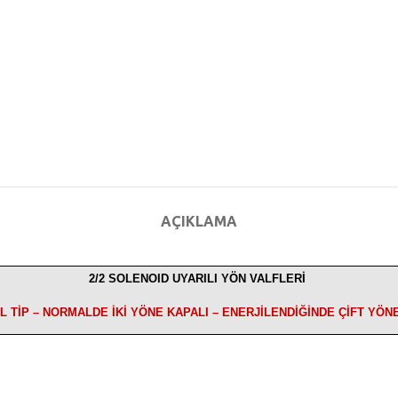
AÇIKLAMA
2/2 SOLENOID UYARILI YÖN VALFLERİ
 TİP – NORMALDE İKİ YÖNE KAPALI – ENERJİLENDİĞİNDE ÇİFT YÖN