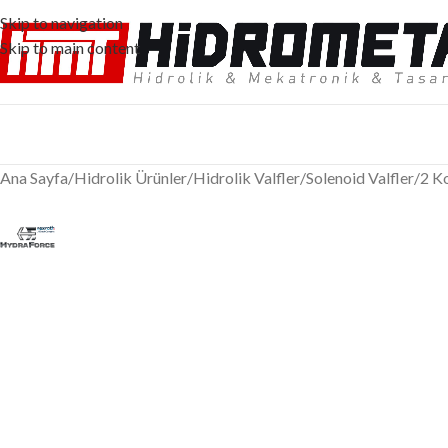
Skip to navigation
Skip to main content
Ana Sayfa
/
Hidrolik Ürünler
/
Hidrolik Valfler
/
Solenoid Valfler
/
2 Ko