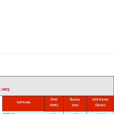
E AKIŞ
Debi
Basınç
SAE Kavite
Valf Kodu
(lt/dk)
(bar)
Ölçüsü