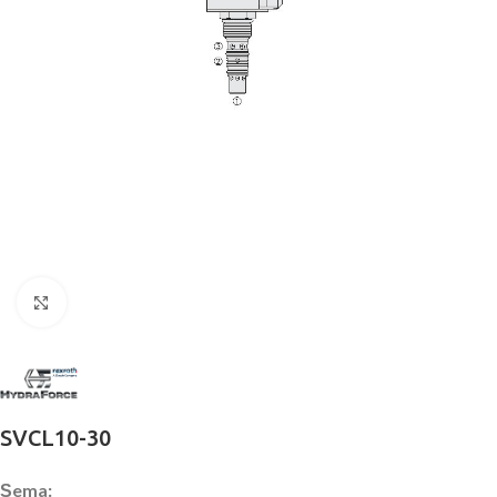
Büyütmek için tıklayın
SVCL10-30
Şema: