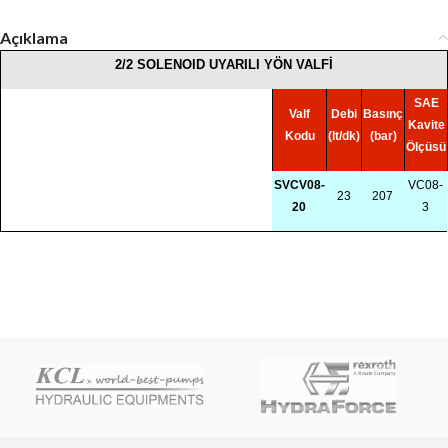
Açıklama
2/2 SOLENOID UYARILI YÖN VALFİ
SAE
Valf
Debi
Basınç
Kavite
Kodu
(lt/dk)
(bar)
Ölçüsü
SVCV08-
VC08-
23
207
20
3