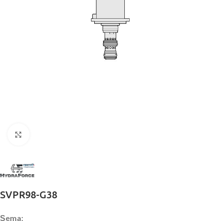
Büyütmek için tıklayın
SVPR98-G38
Şema: