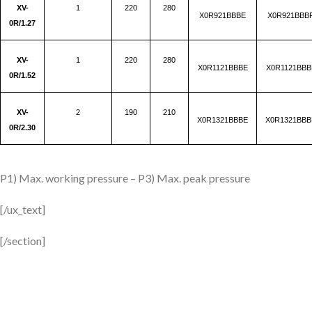
XV-
1
220
280
X0R921BBBE
X0R921BBB
0R/1.27
XV-
1
220
280
X0R1121BBBE
X0R1121BBB
0R/1.52
XV-
2
190
210
X0R1321BBBE
X0R1321BBB
0R/2.30
P1) Max. working pressure – P3) Max. peak pressure
[/ux_text]
[/section]