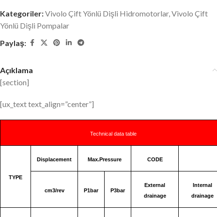
Kategoriler:
Vivolo Çift Yönlü Dişli Hidromotorlar
,
Vivolo Çift
Yönlü Dişli Pompalar
Paylaş:
Açıklama
[section]
[ux_text text_align=”center”]
Technical data table
Displacement
Max.Pressure
CODE
TYPE
External
Internal
cm3/rev
P1bar
P3bar
drainage
drainage