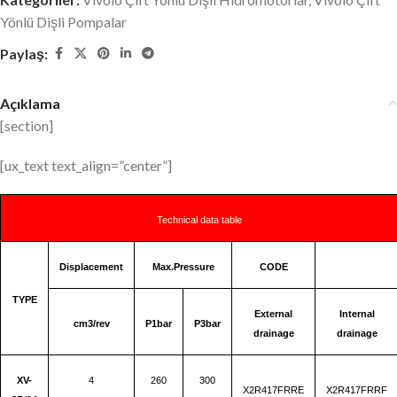
Yönlü Dişli Pompalar
Paylaş:
Açıklama
[section]
[ux_text text_align=”center”]
Technical data table
Displacement
Max.Pressure
CODE
TYPE
External
Internal
cm3/rev
P1bar
P3bar
drainage
drainage
XV-
4
260
300
X2R417FRRE
X2R417FRRF