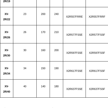
2R/19
XV-
23
200
240
X2R557FRRE
X2R557FRRF
2R/22
XV-
26
170
210
X2R577FSSE
X2R577FSSF
2R/26
XV-
30
160
200
X2R597FSSE
X2R597FSSF
2R/30
XV-
34
150
190
X2R617FSSE
X2R617FSSF
2R/34
XV-
40
140
180
X2R637FSSE
X2R637FSSF
2R/40