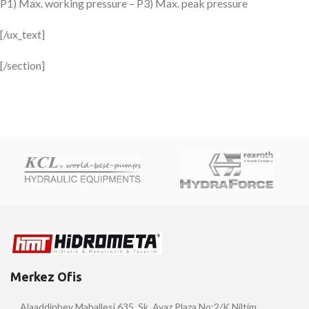
P1) Max. working pressure – P3) Max. peak pressure
[/ux_text]
[/section]
Merkez Ofis
Alaaddinbey Mahallesi 635. Sk. Ayaz Plaza No:2/K Niltim