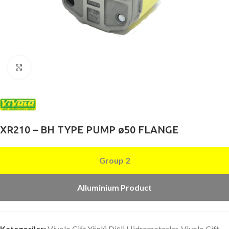
Büyütmek için tıklayın
XR210 – BH TYPE PUMP ø50 FLANGE
Group 2
Alluminium Product
Kategoriler:
Vivolo Çift Yönlü Dişli Hidromotorlar
,
Vivolo Çift