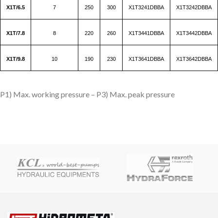
X1T/6.5
7
250
300
X1T3241DBBA
X1T3242DBBA
X1T/7.8
8
220
260
X1T3441DBBA
X1T3442DBBA
X1T/9.8
10
190
230
X1T3641DBBA
X1T3642DBBA
P1) Max. working pressure – P3) Max. peak pressure