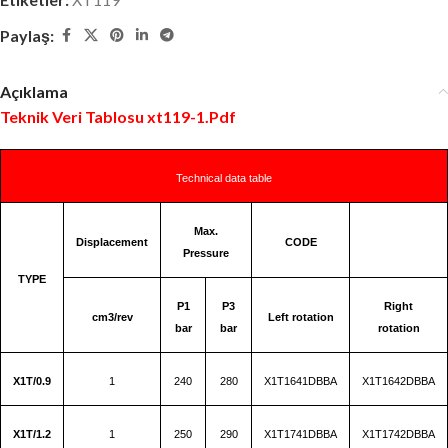
Paylaş:
Açıklama
Teknik Veri Tablosu xt119-1.Pdf
Technical data table
Max.
Displacement
CODE
Pressure
TYPE
P1
P3
Right
cm3/rev
Left rotation
bar
bar
rotation
X1T/0.9
1
240
280
X1T1641DBBA
X1T1642DBBA
X1T/1.2
1
250
290
X1T1741DBBA
X1T1742DBBA