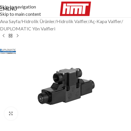
Skip to navigation
MENÜ
Skip to main content
Ana Sayfa
/
Hidrolik Ürünler
/
Hidrolik Valfler
/
Aç-Kapa Valfler
/
DUPLOMATIC Yön Valfleri
Büyütmek için tıklayın