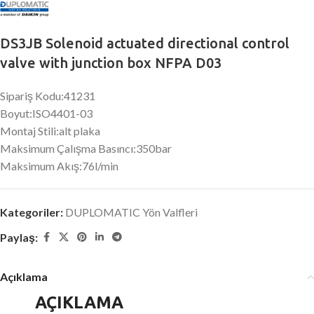
DS3JB Solenoid actuated directional control
valve with junction box NFPA D03
Sipariş Kodu:41231
Boyut:ISO4401-03
Montaj Stili:alt plaka
Maksimum Çalışma Basıncı:350bar
Maksimum Akış:76l/min
Kategoriler:
DUPLOMATIC Yön Valfleri
Paylaş:
Açıklama
AÇIKLAMA