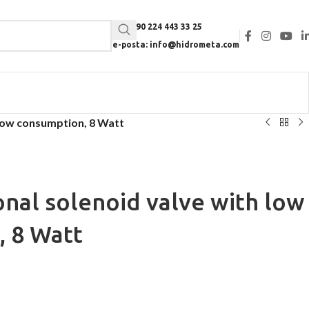
Tel: +90 224 443 33 25
e-posta: info@hidrometa.com
 low consumption, 8 Watt
onal solenoid valve with low
 8 Watt