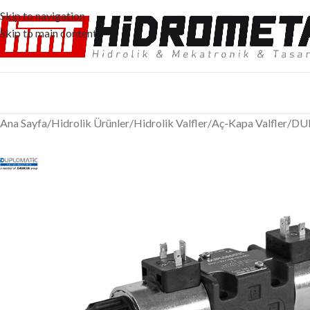
Skip to navigation
Skip to main content
Ana Sayfa
/
Hidrolik Ürünler
/
Hidrolik Valfler
/
Aç-Kapa Valfler
/
DUP