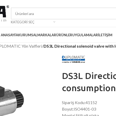
KATEGORI SEÇ
ANASAYFA
KURUMSAL
MARKALAR
ÜRÜNLER
UYGULAMALAR
İLETIŞIM
LOMATIC Yön Valfleri
/
DS3L Directional solenoid valve with
DS3L Directi
consumption,
Sipariş Kodu:41152
Boyut:ISO4401-03
Montaj Stili:alt plaka