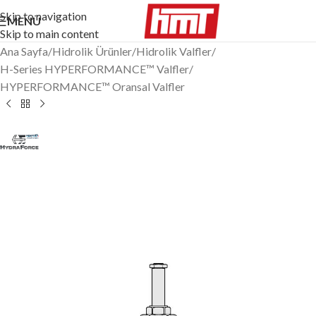
Skip to navigation
MENÜ
Skip to main content
Ana Sayfa
/
Hidrolik Ürünler
/
Hidrolik Valfler
/
H-Series HYPERFORMANCE™ Valfler
/
HYPERFORMANCE™ Oransal Valfler