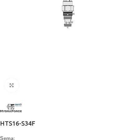
Büyütmek için tıklayın
HTS16-S34F
Şema: