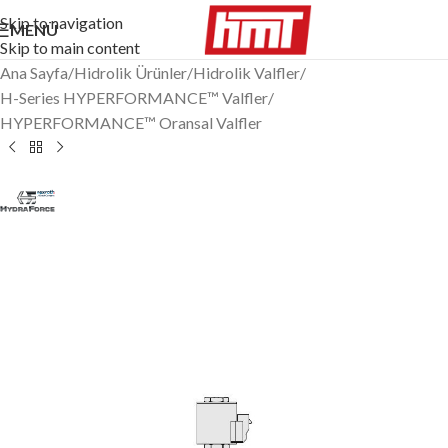
Skip to navigation
MENÜ
Skip to main content
Ana Sayfa
/
Hidrolik Ürünler
/
Hidrolik Valfler
/
H-Series HYPERFORMANCE™ Valfler
/
HYPERFORMANCE™ Oransal Valfler