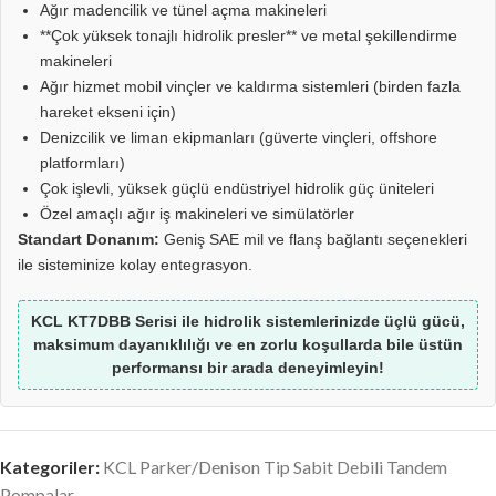
Ağır madencilik ve tünel açma makineleri
**Çok yüksek tonajlı hidrolik presler** ve metal şekillendirme
makineleri
Ağır hizmet mobil vinçler ve kaldırma sistemleri (birden fazla
hareket ekseni için)
Denizcilik ve liman ekipmanları (güverte vinçleri, offshore
platformları)
Çok işlevli, yüksek güçlü endüstriyel hidrolik güç üniteleri
Özel amaçlı ağır iş makineleri ve simülatörler
Standart Donanım:
Geniş SAE mil ve flanş bağlantı seçenekleri
ile sisteminize kolay entegrasyon.
KCL KT7DBB Serisi ile hidrolik sistemlerinizde üçlü gücü,
maksimum dayanıklılığı ve en zorlu koşullarda bile üstün
performansı bir arada deneyimleyin!
Kategoriler:
KCL Parker/Denison Tip Sabit Debili Tandem
Pompalar