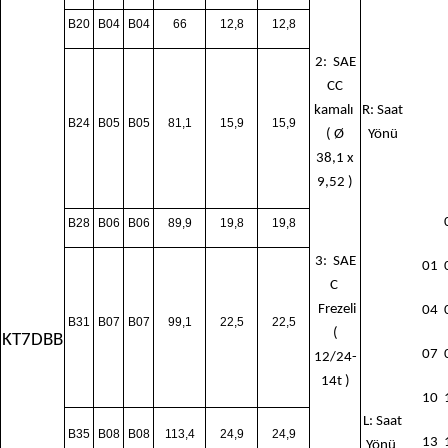
B20
B04
B04
66
12,8
12,8
2: SAE
CC
kamalı
R: Saat
B24
B05
B05
81,1
15,9
15,9
( Ø
Yönü
38,1 x
9,52 )
B28
B06
B06
89,9
19,8
19,8
3: SAE
01 
C
Frezeli
04 
B31
B07
B07
99,1
22,5
22,5
(
KT7DBB
07 
12/24-
14t )
10 
L: Saat
B35
B08
B08
113,4
24,9
24,9
13 
Yönü