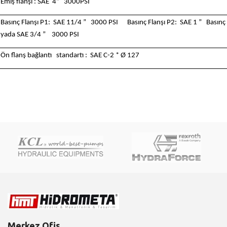
Emiş flanşı : SAE 4” 3000PSI
Basınç Flanşı P1: SAE 11/4 ” 3000 PSI Basınç Flanşı P2: SAE 1 ” Basınç 
yada SAE 3/4 ” 3000 PSI
Ön flanş bağlantı standartı : SAE C-2 * Ø 127
Merkez Ofis