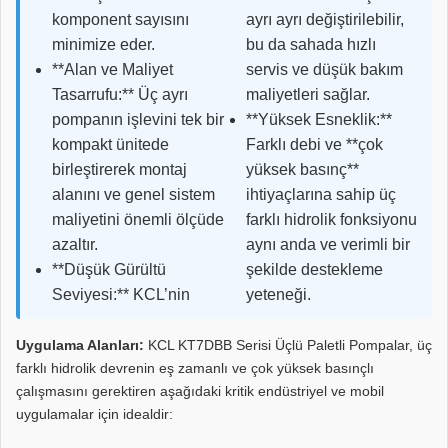
komponent sayısını
ayrı ayrı değiştirilebilir,
minimize eder.
bu da sahada hızlı
**Alan ve Maliyet
servis ve düşük bakım
Tasarrufu:** Üç ayrı
maliyetleri sağlar.
pompanın işlevini tek bir
**Yüksek Esneklik:**
kompakt ünitede
Farklı debi ve **çok
birleştirerek montaj
yüksek basınç**
alanını ve genel sistem
ihtiyaçlarına sahip üç
maliyetini önemli ölçüde
farklı hidrolik fonksiyonu
azaltır.
aynı anda ve verimli bir
**Düşük Gürültü
şekilde destekleme
Seviyesi:** KCL’nin
yeteneği.
Uygulama Alanları:
KCL KT7DBB Serisi Üçlü Paletli Pompalar, üç
farklı hidrolik devrenin eş zamanlı ve çok yüksek basınçlı
çalışmasını gerektiren aşağıdaki kritik endüstriyel ve mobil
uygulamalar için idealdir: