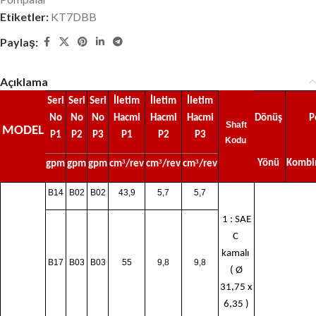
Etiketler:
KT7DBB
Paylaş:
Açıklama
Seri
Seri
Seri
İletim
İletim
İletim
No
No
No
Hacmi
Hacmi
Hacmi
Dönüş
P
Shaft
MODEL
P1
P2
P3
P1
P2
P3
Kodu
³
³
³
Yönü
Kombi
gpm
gpm
gpm
cm
/rev
cm
/rev
cm
/rev
B14
B02
B02
43,9
5,7
5,7
1 : SAE
C
kamalı
B17
B03
B03
55
9,8
9,8
( Ø
31,75 x
6,35 )