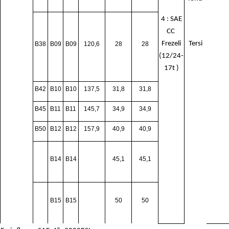
4 : SAE
CC
Frezeli
Tersi
B38
B09
B09
120,6
28
28
(12/24-
17t )
B42
B10
B10
137,5
31,8
31,8
B45
B11
B11
145,7
34,9
34,9
B50
B12
B12
157,9
40,9
40,9
B14
B14
45,1
45,1
B15
B15
50
50