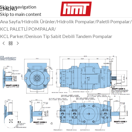
Skip to navigation
MENÜ
Skip to main content
Ana Sayfa
/
Hidrolik Ürünler
/
Hidrolik Pompalar
/
Paletli Pompalar
/
KCL PALETLİ POMPALAR
/
KCL Parker/Denison Tip Sabit Debili Tandem Pompalar
Büyütmek için tıklayın