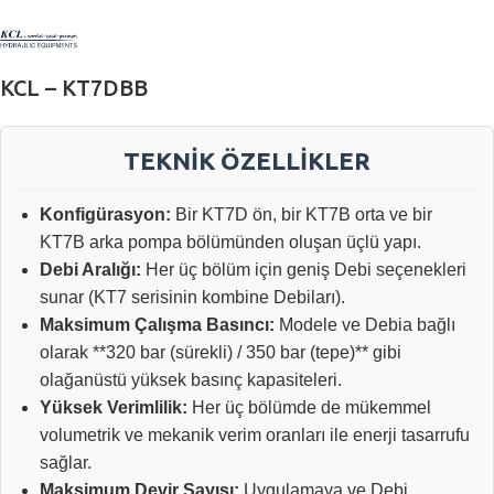
KCL – KT7DBB
TEKNİK ÖZELLİKLER
Konfigürasyon:
Bir KT7D ön, bir KT7B orta ve bir
KT7B arka pompa bölümünden oluşan üçlü yapı.
Debi Aralığı:
Her üç bölüm için geniş Debi seçenekleri
sunar (KT7 serisinin kombine Debiları).
Maksimum Çalışma Basıncı:
Modele ve Debia bağlı
olarak **320 bar (sürekli) / 350 bar (tepe)** gibi
olağanüstü yüksek basınç kapasiteleri.
Yüksek Verimlilik:
Her üç bölümde de mükemmel
volumetrik ve mekanik verim oranları ile enerji tasarrufu
sağlar.
Maksimum Devir Sayısı:
Uygulamaya ve Debi