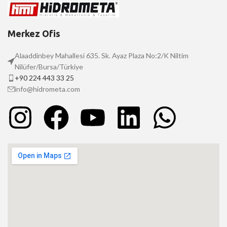
Merkez Ofis
Alaaddinbey Mahallesi 635. Sk. Ayaz Plaza No:2/K Niltim
Nilüfer/Bursa/Türkiye
+90 224 443 33 25
info@hidrometa.com