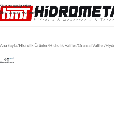
Skip to navigation
Skip to main content
Ana Sayfa
/
Hidrolik Ürünler
/
Hidrolik Valfler
/
Oransal Valfler
/
Hydr