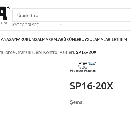
KATEGORI SEÇ
ANASAYFA
KURUMSAL
MARKALAR
ÜRÜNLER
UYGULAMALAR
İLETIŞIM
aForce Oransal Debi Kontrol Valfleri
/
SP16-20X
SP16-20X
Şema: