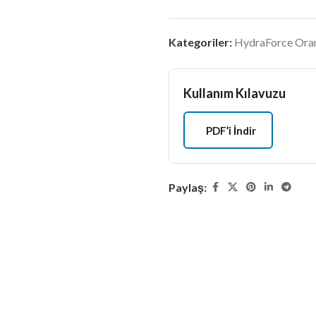
Kategoriler:
HydraForce Orans
Kullanım Kılavuzu
PDF’i İndir
Paylaş: