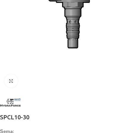
Büyütmek için tıklayın
SPCL10-30
Şema: