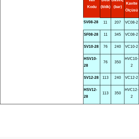
Kavite
Kodu
(lt/dk)
(bar)
Ölçüsü
SV08-28
11
207
VC08-2
SF08-28
11
345
VC08-2
SV10-28
76
240
VC10-2
HSV10-
HVC10-
76
350
28
2
SV12-28
113
240
VC12-2
HSV12-
HVC12-
113
350
28
2