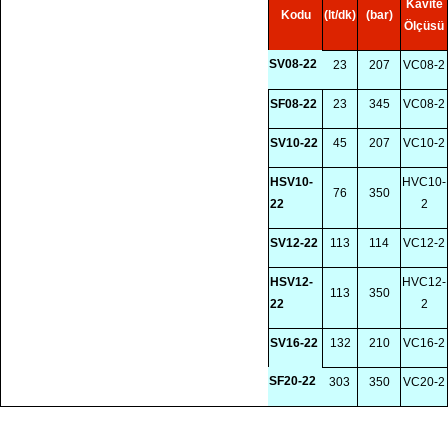
Kavite
Kodu
(lt/dk)
(bar)
Ölçüsü
SV08-22
23
207
VC08-2
SF08-22
23
345
VC08-2
SV10-22
45
207
VC10-2
HSV10-
HVC10-
76
350
22
2
SV12-22
113
114
VC12-2
HSV12-
HVC12-
113
350
22
2
SV16-22
132
210
VC16-2
SF20-22
303
350
VC20-2