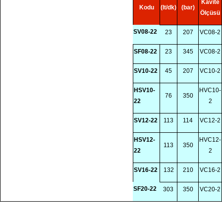
Kavite
Kodu
(lt/dk)
(bar)
Ölçüsü
SV08-22
23
207
VC08-2
SF08-22
23
345
VC08-2
SV10-22
45
207
VC10-2
HSV10-
HVC10-
76
350
22
2
SV12-22
113
114
VC12-2
HSV12-
HVC12-
113
350
22
2
SV16-22
132
210
VC16-2
SF20-22
303
350
VC20-2